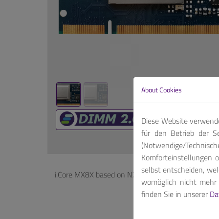
About Cookies
Diese Website verwende
für den Betrieb der S
(Notwendige/Technis
Komforteinstellungen o
selbst entscheiden, wel
i.Core MX8X based on NXP™ i.MX 8X series, ideal fo
womöglich nicht mehr a
finden Sie in unserer
Da