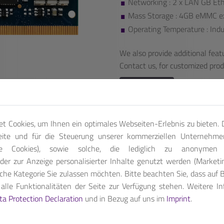
Networking : 2 x LAN GB Et
Mass Storage : 4GB eMMC e
Operating Temperature : Indu
We also provide additional featu
Contact us, for customized pro
Get A Quote
t Cookies, um Ihnen ein optimales Webseiten-Erlebnis zu bieten. D
eite und für die Steuerung unserer kommerziellen Unternehme
che Cookies), sowie solche, die lediglich zu anonymen S
der zur Anzeige personalisierter Inhalte genutzt werden (Marketi
che Kategorie Sie zulassen möchten. Bitte beachten Sie, dass auf B
r safety-certifiable and efficient performance requirements
lle Funktionalitäten der Seite zur Verfügung stehen. Weitere I
ta Protection Declaration
und in Bezug auf uns im
Imprint
.