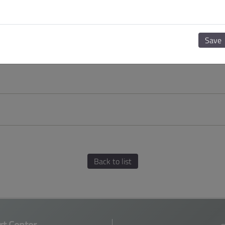
Save
Back to list
t Center