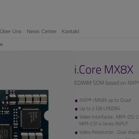
Über Uns
News Center
Kontakt
MM
i.Core MX8X
EDIMM SOM based on NXP®
NXP® i.MX8X up to Quad
Up to 2 GB LPDDR4
Video Interfaces : MIPI-DSI
MIPI-CSI 4 lanes INPUT
Video Resolution : Dual displ