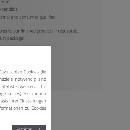
hernet
xpandible
strial and consumer qualified
res to our finished products if requested.
duct package!
azu zählen Cookies, die
nsziele notwendig sind
tatistikzwecken, für
ng Cookies). Sie können
asis Ihrer Einstellungen
nformationen zu Cookies
Settings