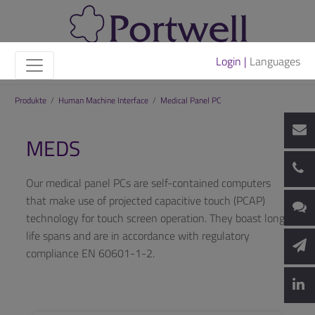
Login |
Languages
Produkte
/
Human Machine Interface
/
Medical Panel PC
MEDS
Our medical panel PCs are self-contained computers
that make use of projected capacitive touch (PCAP)
technology for touch screen operation. They boast long
life spans and are in accordance with regulatory
compliance EN 60601-1-2.