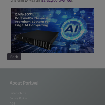
uns eine E-Mail an (
sales@portwell.eu
).
Back
About Portwell
Datenschutz
Cookie Policy
AGB