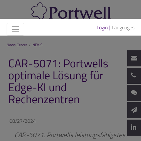
Login |
Languages
News Center
/
NEWS
CAR-5071: Portwells
optimale Lösung für
Edge-KI und
Rechenzentren
08/27/2024
CAR-5071: Portwells leistungsfähigstes