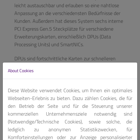
leicht austauschbar und erlauben so eine nahtlose
Anpassung an die verschiedensten Bedürfnisse der
Kunden. Außerdem hat dieses System sechs interne
PCI Express Gen.5 Steckplätze für verschiedene
Erweiterungskarten, einschließlich DPUs (Data
Processing Units) und SmartNICs.
DPUs sind fortschrittliche Karten zur schnelleren
Datenverarbeitung, während SmartNICs als
About Cookies
programmierbare Beschleuniger arbeiten, um die
Effizienz und Vielseitigkeit in Netzwerken von
Rechenzentren, Sicherheit und Speicherung zu
Diese Website verwendet Cookies, um Ihnen ein optimales
erhöhen, indem Aufgaben von Hauptprozessoren
Webseiten-Erlebnis zu bieten. Dazu zählen Cookies, die für
weg verlagert werden. Darüber hinaus können
den Betrieb der Seite und für die Steuerung unserer
programmierbare FPGA-basierte Beschleuniger die
kommerziellen Unternehmensziele notwendig sind
Arbeitsbelastung der CPU weiter verteilen und so die
(Notwendige/Technische Cookies), sowie solche, die
Leistung des Gesamtsystems optimieren. Das CAR-
lediglich zu anonymen Statistikzwecken, für
5071 nimmt auch spezielle KI-Beschleunigerkarten
Komforteinstellungen oder zur Anzeige personalisierter