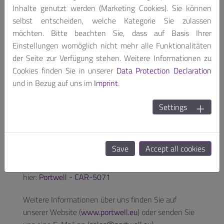
für anspruchsvolle Aufgaben in der künstlichen
Inhalte genutzt werden (Marketing Cookies). Sie können
Intelligenz, die für viele Bereiche immer wichtiger
selbst entscheiden, welche Kategorie Sie zulassen
werden, auf.
möchten. Bitte beachten Sie, dass auf Basis Ihrer
Einstellungen womöglich nicht mehr alle Funktionalitäten
Das CAR-5071 unterstützt bis zu sechs
der Seite zur Verfügung stehen. Weitere Informationen zu
Netzwerkschnittstellenkarten der NVIDIA ConnectX-
Cookies finden Sie in unserer
Data Protection Declaration
7 Familie mit Bandbreiten bis 400 Gb/s (gesamte
und in Bezug auf uns im
Imprint
.
Bandbreite 2,4 Tb/s). Zur Speicherung sind sechs
Slots für U.2/SATA-Laufwerke vorhanden. So
Settings
entstehen skalierbare Netzwerklösungen für KI, Edge
Computing und die immer höheren Ansprüche
moderner Rechenzentren.
Save
Accept all cookies
Weitere Informationen zum CAR-5071 finden Sie
hier:
Portwell - CAR-5071
Weitere Informationen über uns finden Sie auf
unserer Website (
www.portwell.eu
) oder senden Sie