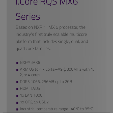
i.Core RQS MX6
Series
Based on NXP™ i.MX 6 processor, the
industry’s first truly scalable multicore
platform that includes single, dual, and
quad core families.
NXP® i.MX6
ARM Up to 4 x Cortex-A9@800MHz with 1,
2, or 4 cores
DDR3 1066, 256MB up to 2GB
HDMI, LVDS
1x LAN 1000
1x OTG, 5x USB2
Industrial temperature range -40ºC to 85ºC