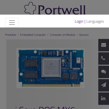
Login |
Languages
Produkte
/
Embedded Computer
/
Computer on Module
/
Qseven