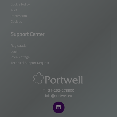
Cookie Policy
AGB
Impressum
Cookies
Support Center
Registration
Login
RMA Anfrage
Technical Support Request
T: +31-252-278800
info@portwell.eu