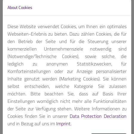
About Cookies
We also provide additional features to our
finished products if requested.
Contact us, for customized product package!
Diese Website verwendet Cookies, um Ihnen ein optimales
Webseiten-Erlebnis zu bieten. Dazu zählen Cookies, die für
Get A Quote
den Betrieb der Seite und für die Steuerung unserer
kommerziellen Unternehmensziele notwendig sind
(Notwendige/Technische Cookies), sowie solche, die
lediglich zu anonymen Statistikzwecken, für
Komforteinstellungen oder zur Anzeige personalisierter
Inhalte genutzt werden (Marketing Cookies). Sie können
Based on new generation NXP™ i.MX 6 processor. The
selbst entscheiden, welche Kategorie Sie zulassen
i.MX 6 series unleashes the industry’s first truly scalable
möchten. Bitte beachten Sie, dass auf Basis Ihrer
multicore platform that includes single, dual and quad
Einstellungen womöglich nicht mehr alle Funktionalitäten
core families based on the ARM Cortex™-A9
der Seite zur Verfügung stehen. Weitere Informationen zu
architecture. With high-performance multimedia
Cookies finden Sie in unserer
Data Protection Declaration
processing, i.MX 6 series is purpose built for the new era
und in Bezug auf uns im
Imprint
.
of smart devices.