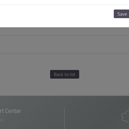
Save
Back to list
t Center
ion