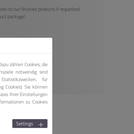
res to our finished products if requested.
duct package!
azu zählen Cookies, die
nsziele notwendig sind
tatistikzwecken, für
ng Cookies). Sie können
asis Ihrer Einstellungen
nformationen zu Cookies
Settings