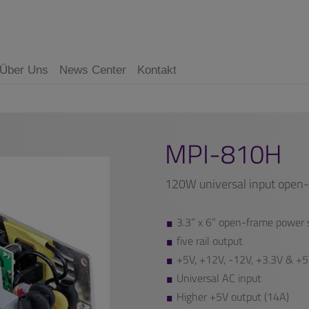
Über Uns
News Center
Kontakt
MPI-810H
120W universal input open
3.3” x 6” open-frame power s
five rail output
+5V, +12V, -12V, +3.3V & +
Universal AC input
Higher +5V output (14A)