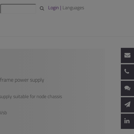
Login |
Languages
-frame power supply
upply suitable for node chassis
5Vsb