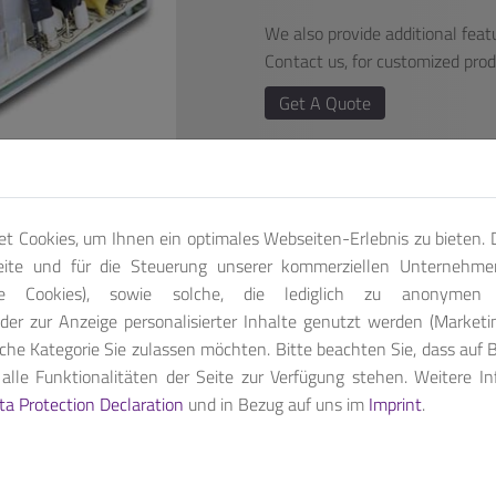
We also provide additional featu
Contact us, for customized pro
Get A Quote
t Cookies, um Ihnen ein optimales Webseiten-Erlebnis zu bieten. D
eite und für die Steuerung unserer kommerziellen Unternehme
che Cookies), sowie solche, die lediglich zu anonymen S
der zur Anzeige personalisierter Inhalte genutzt werden (Marketi
che Kategorie Sie zulassen möchten. Bitte beachten Sie, dass auf B
lle Funktionalitäten der Seite zur Verfügung stehen. Weitere I
ith +5V, +12V, -12V, +3.3V & +5Vsb Output range.
ta Protection Declaration
und in Bezug auf uns im
Imprint
.