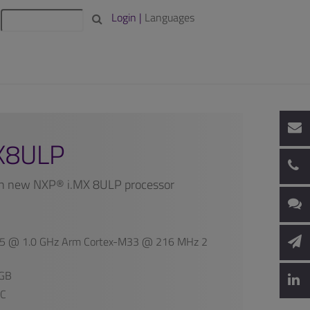
Login |
Languages
X8ULP
 new NXP® i.MX 8ULP processor
35 @ 1.0 GHz Arm Cortex-M33 @ 216 MHz 2
2GB
MC