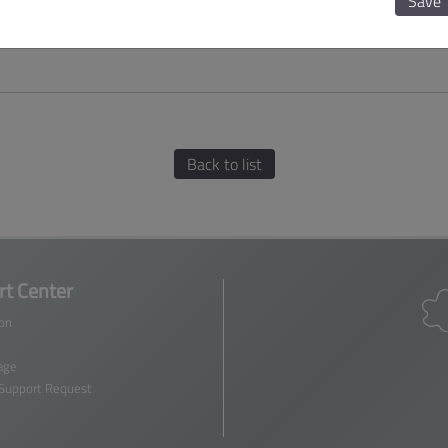
Save
Back to list
t Center
ion
age
 Support Request