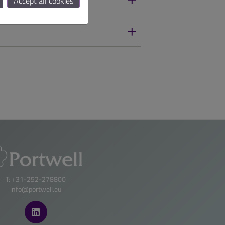
Accept all cookies
T: +31-252-278800
info@portwell.eu