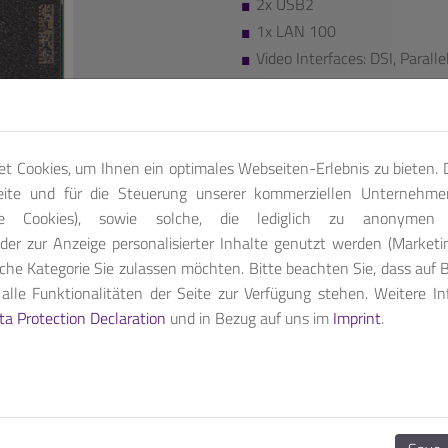
2x USB2
1x LAN 100
Video Interfaces: DSI, Parall
We also provide additional featu
Contact us, for customized pro
t Cookies, um Ihnen ein optimales Webseiten-Erlebnis zu bieten. D
Get A Quote
eite und für die Steuerung unserer kommerziellen Unternehme
che Cookies), sowie solche, die lediglich zu anonymen S
der zur Anzeige personalisierter Inhalte genutzt werden (Marketi
che Kategorie Sie zulassen möchten. Bitte beachten Sie, dass auf B
lle Funktionalitäten der Seite zur Verfügung stehen. Weitere I
 i.MX 8ULP processor
that features up to two
Arm® Cortex®-A35
r
ta Protection Declaration
und in Bezug auf uns im
Imprint
.
 integrated security and a graphical engine.