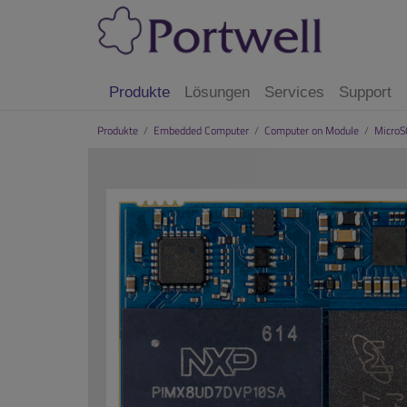
Produkte
Lösungen
Services
Support
Produkte
/
Embedded Computer
/
Computer on Module
/
Micro