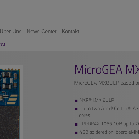
Über Uns
News Center
Kontakt
SOM
MicroGEA M
MicroGEA MX8ULP based on
NXP® i.MX 8ULP
Up to two Arm® Cortex®-A
cores
LPDDR4X 1066 1GB up to 
4GB soldered on-board eM